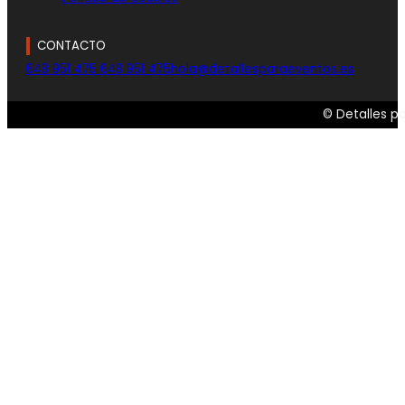
CONTACTO
648 951 475
648 951 475
hola@detallesparaeventos.es
© Detalles p