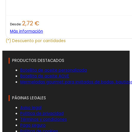
2,72
€
Desde:
Más información
(*) Descuento por cantidades
PRODUCTOS DESTACADOS
Botellita de aceite personalizada
Botellita de aceite AOVE
Mermeladas gourmet para invitados de bodas, bautizo
PÁGINAS LEGALES
Aviso legal
Política de privacidad
Términos y condiciones
Pago seguro
Política de cookies