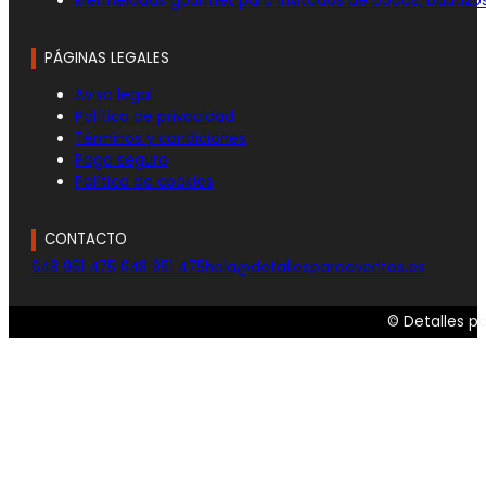
Mermeladas gourmet para invitados de bodas, bautizo
PÁGINAS LEGALES
Aviso legal
Política de privacidad
Términos y condiciones
Pago seguro
Política de cookies
CONTACTO
648 951 475
648 951 475
hola@detallesparaeventos.es
© Detalles p